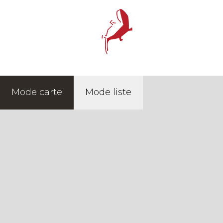
PAGE D'
+
Mode carte
Mode liste
−