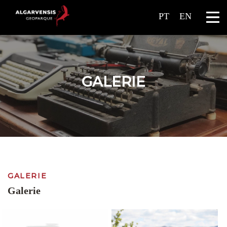
PT
EN
GALERIE
GALERIE
Galerie