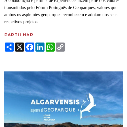
A colaboração e partilha de experiências fazem parte dos valores
transmitidos pelo Fórum Português de Geoparques, valores que
ambos os aspirantes geoparques reconhecem e adotam nos seus
respetivos projetos.
PARTILHAR
Share
X
Facebook
LinkedIn
WhatsApp
Copy
Link