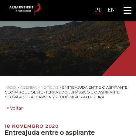
PT
EN
INÍCIO
>
AGENDA
>
NOTÍCIAS
>
ENTREAJUDA ENTRE O ASPIRANTE
GEOPARQUE OESTE -TERRAS DO JURÁSSICO E O ASPIRANTE
GEOPARQUE ALGARVENSIS LOUÉ-SILVES-ALBUFEIRA
18 NOVEMBRO 2020
Entreajuda entre o aspirante