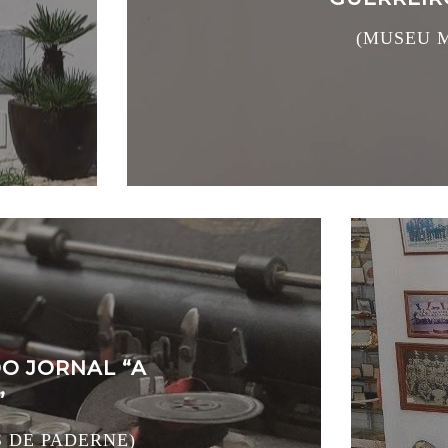
(MUSEU M
DO JORNAL “A
”
 DE PADERNE)