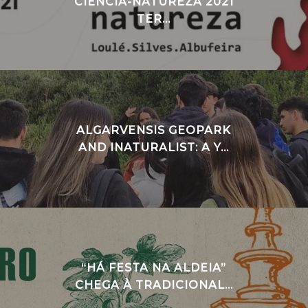
CIÊNCIA-NATUREZA 2021
TER...
ALGARVENSIS GEOPARK
AND INATURALIST: A Y...
“HÁ FESTA NA ALDEIA”
CHEGA À TRADICIONAL...