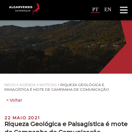
PT
EN
INÍCIO
>
AGENDA
>
NOTÍCIAS
>
RIQUEZA GEOLÓGICA E
PAISAGÍSTICA É MOTE DE CAMPANHA DE COMUNICAÇÃO
22 MAIO 2021
Riqueza Geológica e Paisagística é mote