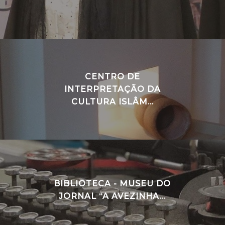
CENTRO DE
INTERPRETAÇÃO DA
CULTURA ISLÂM...
BIBLIOTECA - MUSEU DO
JORNAL “A AVEZINHA...