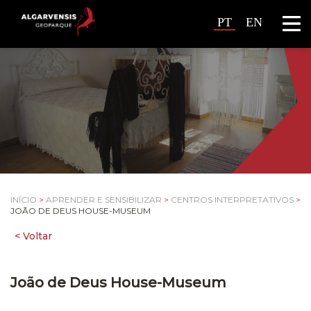
PT
EN
INÍCIO
>
APRENDER E SENSIBILIZAR
>
CENTROS INTERPRETATIVOS
>
JOÃO DE DEUS HOUSE-MUSEUM
João de Deus House-Museum