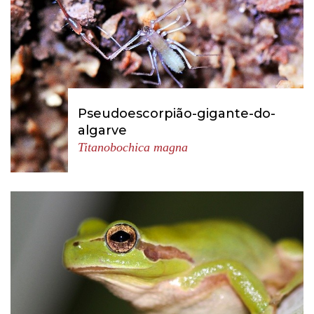
Pseudoescorpião-gigante-do-
algarve
Titanobochica magna