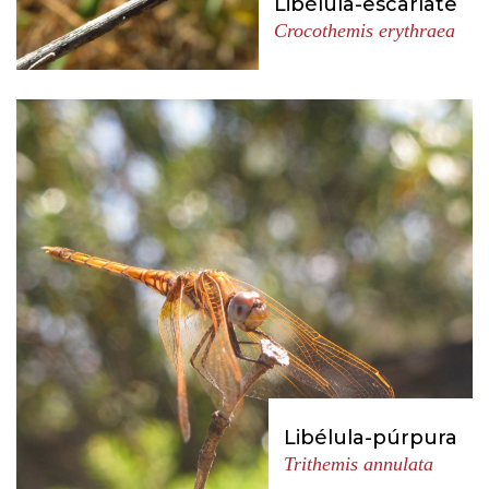
Libélula-escarlate
Crocothemis erythraea
Libélula-púrpura
Trithemis annulata