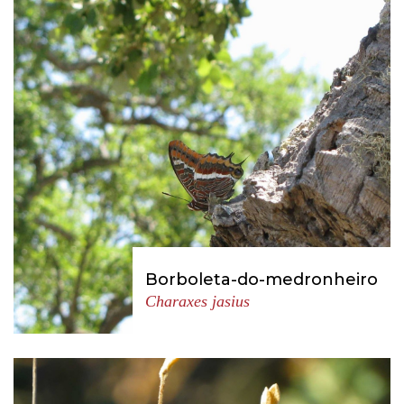
Borboleta-do-medronheiro
Charaxes jasius