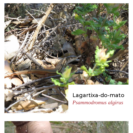
Lagartixa-do-mato
Psammodromus algirus