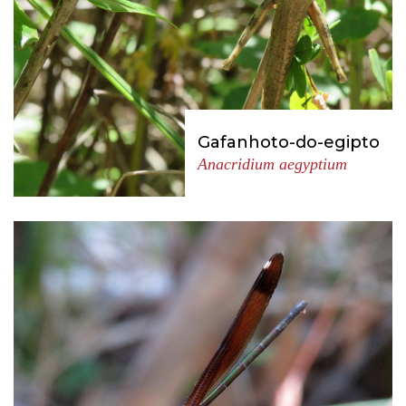
Gafanhoto-do-egipto
Anacridium aegyptium