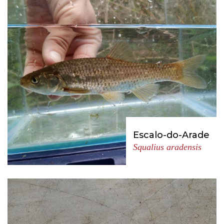
Escalo-do-Arade
Squalius aradensis