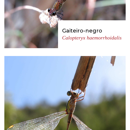
Gaiteiro-negro
Calopteryx haemorrhoidalis