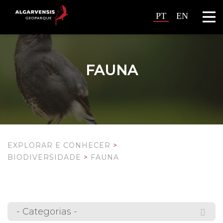
PT
EN
FAUNA
EXPLORAR E CONHECER
>
BIODIVERSIDADE
>
FAUNA