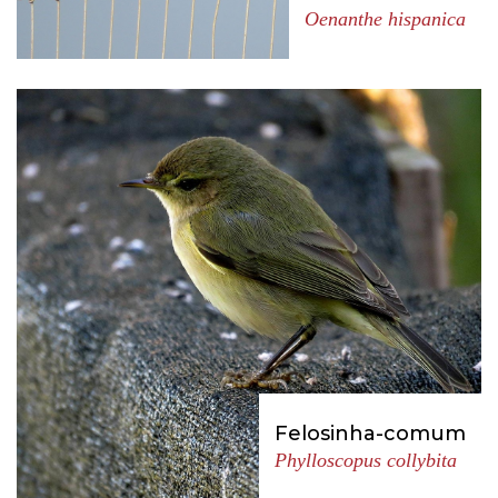
Oenanthe hispanica
Felosinha-comum
Phylloscopus collybita