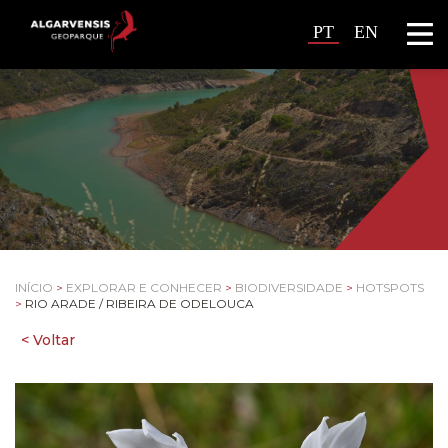
PT
EN
INÍCIO
>
EXPLORAR E CONHECER
>
BIODIVERSIDADE
>
HOTSPOTS
>
RIO ARADE / RIBEIRA DE ODELOUCA