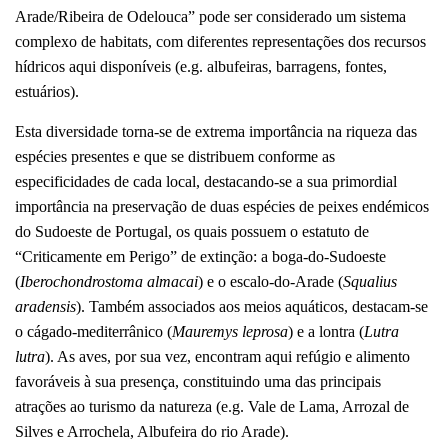
Arade/Ribeira de Odelouca” pode ser considerado um sistema
complexo de habitats, com diferentes representações dos recursos
hídricos aqui disponíveis (e.g. albufeiras, barragens, fontes,
estuários).
Esta diversidade torna-se de extrema importância na riqueza das
espécies presentes e que se distribuem conforme as
especificidades de cada local, destacando-se a sua primordial
importância na preservação de duas espécies de peixes endémicos
do Sudoeste de Portugal, os quais possuem o estatuto de
“Criticamente em Perigo” de extinção: a boga-do-Sudoeste
(
Iberochondrostoma almacai
) e o escalo-do-Arade (
Squalius
aradensis
). Também associados aos meios aquáticos, destacam-se
o cágado-mediterrânico (
Mauremys leprosa
) e a lontra (
Lutra
lutra
). As aves, por sua vez, encontram aqui refúgio e alimento
favoráveis à sua presença, constituindo uma das principais
atrações ao turismo da natureza (e.g. Vale de Lama, Arrozal de
Silves e Arrochela, Albufeira do rio Arade).