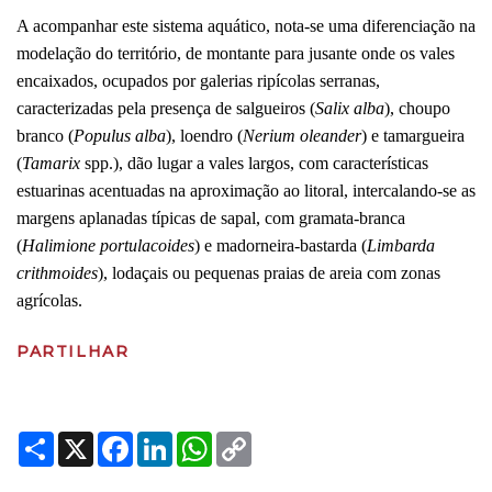
A acompanhar este sistema aquático, nota-se uma diferenciação na
modelação do território, de montante para jusante onde os vales
encaixados, ocupados por galerias ripícolas serranas,
caracterizadas pela presença de salgueiros (
Salix alba
), choupo
branco (
Populus alba
), loendro (
Nerium oleander
) e tamargueira
(
Tamarix
spp.), dão lugar a vales largos, com características
estuarinas acentuadas na aproximação ao litoral, intercalando-se as
margens aplanadas típicas de sapal, com gramata-branca
(
Halimione portulacoides
) e madorneira-bastarda (
Limbarda
crithmoides
), lodaçais ou pequenas praias de areia com zonas
agrícolas.
PARTILHAR
Share
X
Facebook
LinkedIn
WhatsApp
Copy
Link