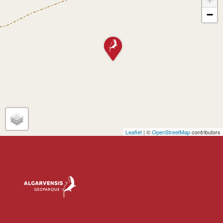
−
Leaflet
| ©
OpenStreetMap
contributors