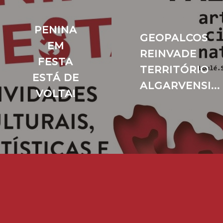
PENINA
GEOPALCOS
EM
REINVADE
FESTA
TERRITÓRIO
ESTÁ DE
ALGARVENSI...
VOLTA!