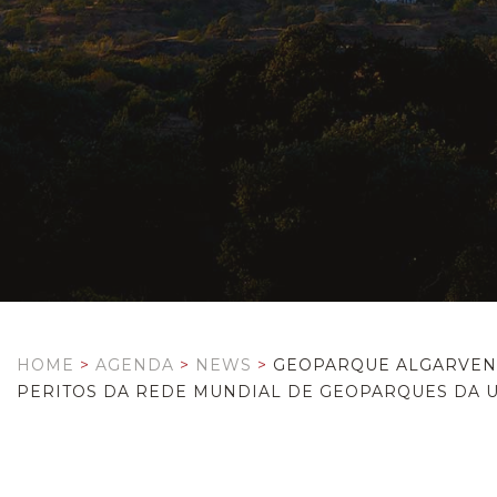
HOME
>
AGENDA
>
NEWS
>
GEOPARQUE ALGARVENS
PERITOS DA REDE MUNDIAL DE GEOPARQUES DA U