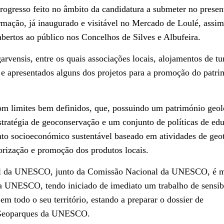
progresso feito no âmbito da candidatura a submeter no presen
mação, já inaugurado e visitável no Mercado de Loulé, assi
bertos ao público nos Concelhos de Silves e Albufeira.
rvensis, entre os quais associações locais, alojamentos de t
s e apresentados alguns dos projetos para a promoção do patr
com limites bem definidos, que, possuindo um património geo
estratégia de geoconservação e um conjunto de políticas de ed
to socioeconómico sustentável baseado em atividades de geo
orização e promoção dos produtos locais.
ial da UNESCO, junto da Comissão Nacional da UNESCO, é
 UNESCO, tendo iniciado de imediato um trabalho de sensib
m todo o seu território, estando a preparar o dossier de
e Geoparques da UNESCO.