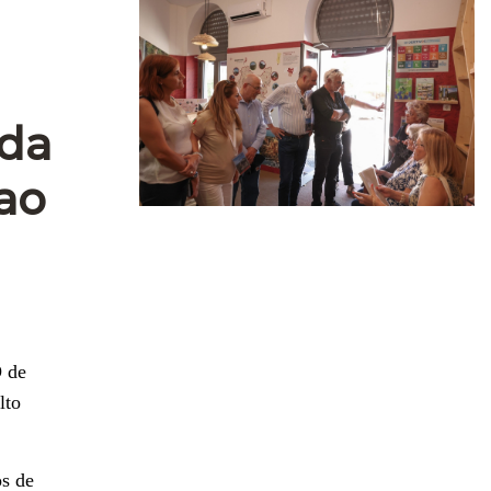
 da
ao
 de
lto
os de