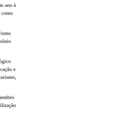
te ano à
m como
urismo
imónio
lógico
ucação e
turismo,
 membro
ilização