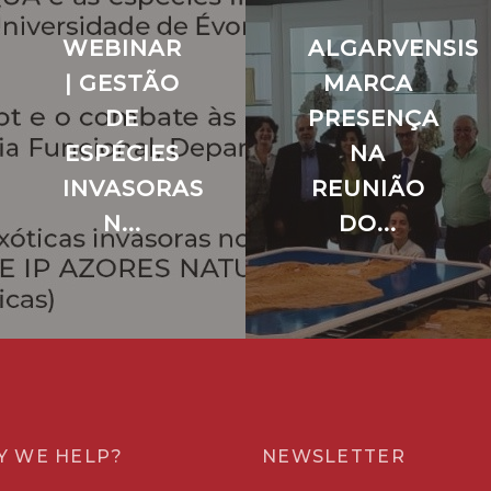
WEBINAR
ALGARVENSIS
ǀ GESTÃO
MARCA
DE
PRESENÇA
ESPÉCIES
NA
INVASORAS
REUNIÃO
N...
DO...
Y WE HELP?
NEWSLETTER