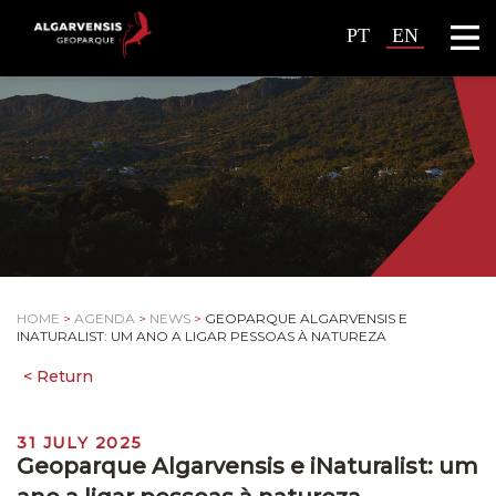
PT
EN
HOME
>
AGENDA
>
NEWS
>
GEOPARQUE ALGARVENSIS E
INATURALIST: UM ANO A LIGAR PESSOAS À NATUREZA
31 JULY 2025
Geoparque Algarvensis e iNaturalist: um