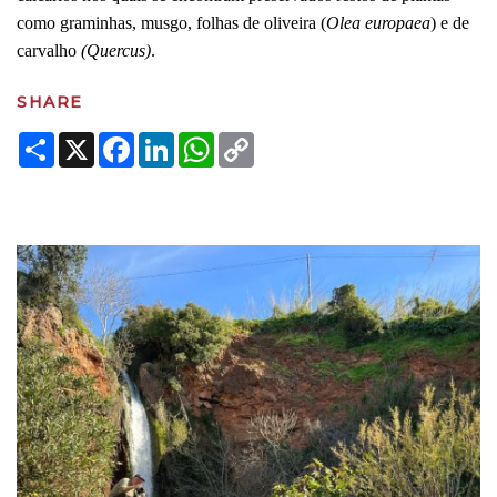
como graminhas, musgo, folhas de oliveira (
Olea europaea
) e de
carvalho
(Quercus)
.
SHARE
Share
X
Facebook
LinkedIn
WhatsApp
Copy
Link