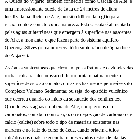
A Queda do Vigário, também conhecida como Cascata de Alte, é
uma impressionante queda de água de 24 metros de altura
localizada na ribeira de Alte, um sítio idílico da região para
relaxamento e contato com a natureza. Esta cascata é alimentada
pelas águas subterrâneas que emergem à superfície nas nascentes
de Alte, a montante, e que fazem parte do sistema aquífero
Querença-Silves (o maior reservatório subterrâneo de água doce
do Algarve).
As águas subterrâneas que circulam pelas fraturas e cavidades das
rochas calcárias do Jurássico Inferior brotam naturalmente à
superfície devido ao contato com as rochas menos permeáveis do
Complexo Vulcano-Sedimentar, ou seja, do episódio vulcânico
que ocorreu quando do início da separação dos continentes.
Quando essas águas da ribeira de Alte, enriquecidas em
carbonatos, contatam com o ar, ocorre deposição de carbonato de
cálcio (calcite) sobre todo o tipo de materiais existentes nas
margens e no leito do curso de água, dando origem a tufos
calcários nos quais se encontram preservados restos de plantas