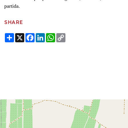
partida.
SHARE
Share
X
Facebook
LinkedIn
WhatsApp
Copy
Link