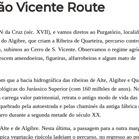
ão Vicente Route
 da Cruz (séc. XVII), e vamos diretos ao Purgatório, localid
 do Algibre, que criam a Ribeira de Quarteira, percurso contr
o, subimos ao Cerro de S. Vicente. Observamos o regime agrí
escem amendoeiras, figueiras, alfarrobeiras e algum mato de
 que a bacia hidrográfica das ribeiras de Alte, Algibre e Qua
eológicas do Jurássico Superior (com 160 milhões de anos). N
carrega valor patrimonial, retrata o antigo modo de vida das
quebrado pela autoestrada e pelas chaminés da antiga fábrica
 barro durante a segunda metade do século XX.
e Alte e de Algibre. Nesta última, a passagem para a outra ma
 típica vegetação ripícola ladeiam o percurso, no regresso ao p