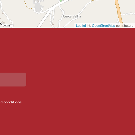
Leaflet
| ©
OpenStreetMap
contributors
d conditions.