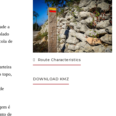
ade a
olado
cola de
Route Characteristics
rteira
o topo,
DOWNLOAD KMZ
 de
rgem é
onto de