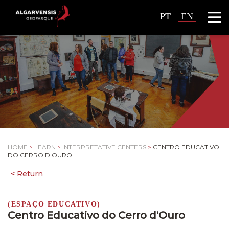
PT
EN
HOME
>
LEARN
>
INTERPRETATIVE CENTERS
>
CENTRO EDUCATIVO
DO CERRO D'OURO
(ESPAÇO EDUCATIVO)
Centro Educativo do Cerro d'Ouro