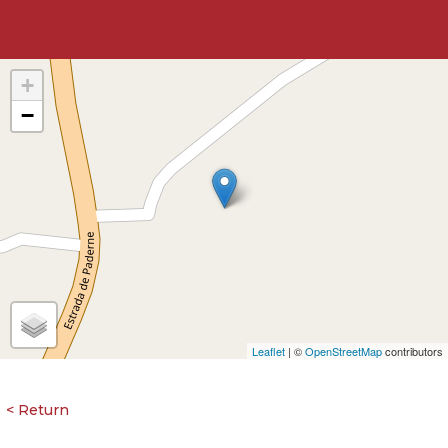
+
−
Leaflet
| ©
OpenStreetMap
contributors