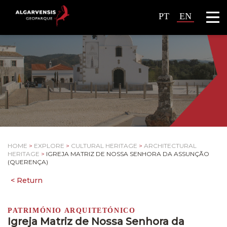
PT
EN
HOME
>
EXPLORE
>
CULTURAL HERITAGE
>
ARCHITECTURAL
HERITAGE
>
IGREJA MATRIZ DE NOSSA SENHORA DA ASSUNÇÃO
(QUERENÇA)
PATRIMÓNIO ARQUITETÓNICO
Igreja Matriz de Nossa Senhora da