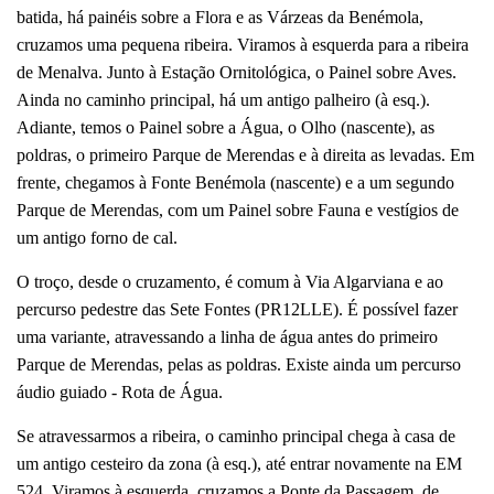
batida, há painéis sobre a Flora e as Várzeas da Benémola,
cruzamos uma pequena ribeira. Viramos à esquerda para a ribeira
de Menalva. Junto à Estação Ornitológica, o Painel sobre Aves.
Ainda no caminho principal, há um antigo palheiro (à esq.).
Adiante, temos o Painel sobre a Água, o Olho (nascente), as
poldras, o primeiro Parque de Merendas e à direita as levadas. Em
frente, chegamos à Fonte Benémola (nascente) e a um segundo
Parque de Merendas, com um Painel sobre Fauna e vestígios de
um antigo forno de cal.
O troço, desde o cruzamento, é comum à Via Algarviana e ao
percurso pedestre das Sete Fontes (PR12LLE). É possível fazer
uma variante, atravessando a linha de água antes do primeiro
Parque de Merendas, pelas as poldras. Existe ainda um percurso
áudio guiado - Rota de Água.
Se atravessarmos a ribeira, o caminho principal chega à casa de
um antigo cesteiro da zona (à esq.), até entrar novamente na EM
524. Viramos à esquerda, cruzamos a Ponte da Passagem, de