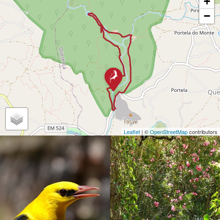
+
−
Leaflet
| ©
OpenStreetMap
contributors