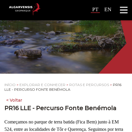
PT
EN
INÍCIO
>
EXPLORAR E CONHECER
>
ROTAS E PERCURSOS
>
PR16
LLE - PERCURSO FONTE BENÉMOLA
PR16 LLE - Percurso Fonte Benémola
Começamos no parque de terra batida (Fica Bem) junto à EM
524, entre as localidades de Tôr e Querença. Seguimos por terra