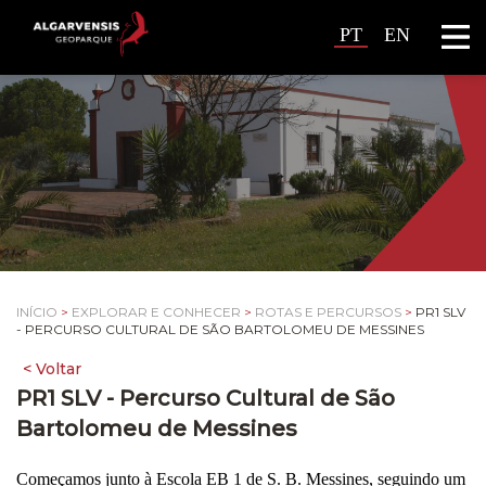
PT
EN
INÍCIO
>
EXPLORAR E CONHECER
>
ROTAS E PERCURSOS
>
PR1 SLV
- PERCURSO CULTURAL DE SÃO BARTOLOMEU DE MESSINES
PR1 SLV - Percurso Cultural de São
Bartolomeu de Messines
Começamos junto à Escola EB 1 de S. B. Messines, seguindo um