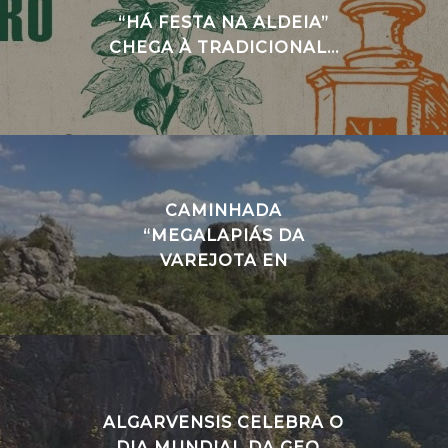
“HÁ FESTA NA ALDEIA”
CHEGA À TRADICIONAL...
CAMINHADA
“MEGALAPIÁS DA
VAREJOTA EN
ALGARVENSIS CELEBRA O
DIA MUNDIAL DA GEO...