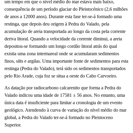
um tempo em que o nível médio do mar estava mais baixo,
consequência de um período glaciar do Pleistocénico (2,6 milhões
de anos a 12000 anos). Durante esta fase ter-se-á formado uma
restinga, que depois deu origem à Pedra do Valado, pela
acumulação de areia transportada ao longo da costa pela corrente
deriva litoral. Quando a velocidade da corrente diminui, a areia
depositou-se formando um longo cordão litoral atrás do qual
existia uma zona intermareal onde se acumularam sedimentos
finos, silts e argilas. Uma importante fonte de sedimentos para esta
restinga (Pedra do Valado), terá sido os sedimentos transportados
pelo Rio Arade, cuja foz se situa a oeste do Cabo Carvoeiro.
As datação por radiocarbono calcarenito que forma a Pedra do
Valado indicou uma idade de 17581 ± 56 anos. No entanto, uma
única data é insuficiente para limitar a cronologia de um evento
geológico. Atendendo à curva de variação do nível médio do mar
global, a Pedra do Valado ter-se-á formado no Pleistoceno
Superior.