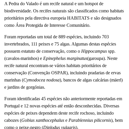
A Pedra do Valado é um recife natural e um hotspot de
biodiversidade. Os recifes naturais são classificados como habitats
prioritários pela directiva europeia HABITATS e são designados
como Área Protegida de Interesse Comunitário.
Foram reportadas um total de 889 espécies, incluindo 703
invertebrados, 111 peixes e 75 algas. Algumas destas espécies
possuem estatuto de conservação, como o
Hippocampus
spp.
(cavalos-marinhos) e
Epinephelus marginatus
(garoupa). Neste
recife natural encontram-se vários habitats prioritários de
conservação (Convenção OSPAR), incluindo pradarias de ervas
marinhas (
Cymodocea nodosa
), bancos de algas calcárias (mäerl)
e jardins de gorgónias.
Foram identificadas 45 espécies não anteriormente reportadas em
Portugal e 12 novas espécies até então desconhecidas. Diversas
espécies de peixes dependem deste recife rochoso, incluindo
cabozes (
Gobius xanthocephalus
e
Parablennius pilicornis
), bem
como o peixe-negro (
Diplodus vulgaris
).