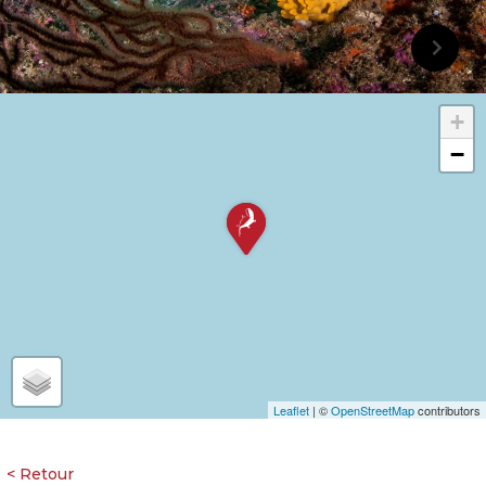
+
−
Leaflet
| ©
OpenStreetMap
contributors