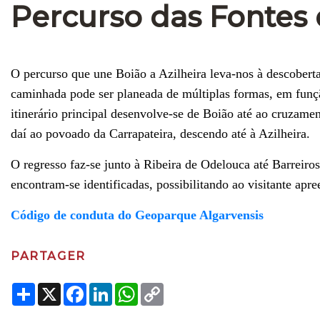
Percurso das Fontes d
O percurso que une Boião a Azilheira leva-nos à descoberta 
caminhada pode ser planeada de múltiplas formas, em função
itinerário principal desenvolve-se de Boião até ao cruzam
daí ao povoado da Carrapateira, descendo até à Azilheira.
O regresso faz-se junto à Ribeira de Odelouca até Barreiro
encontram-se identificadas, possibilitando ao visitante apre
Código de conduta do Geoparque Algarvensis
PARTAGER
Share
X
Facebook
LinkedIn
WhatsApp
Copy
Link