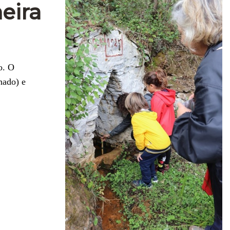
eira
o. O
nado) e