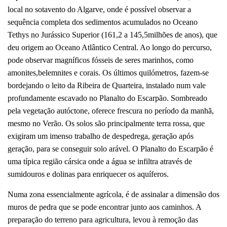
local no sotavento do Algarve, onde é possível observar a
sequência completa dos sedimentos acumulados no Oceano
Tethys no Jurássico Superior (161,2 a 145,5milhões de anos), que
deu origem ao Oceano Atlântico Central. Ao longo do percurso,
pode observar magníficos fósseis de seres marinhos, como
amonites,belemnites e corais. Os últimos quilómetros, fazem-se
bordejando o leito da Ribeira de Quarteira, instalado num vale
profundamente escavado no Planalto do Escarpão. Sombreado
pela vegetação autóctone, oferece frescura no período da manhã,
mesmo no Verão. Os solos são principalmente terra rossa, que
exigiram um imenso trabalho de despedrega, geração após
geração, para se conseguir solo arável. O Planalto do Escarpão é
uma típica região cársica onde a água se infiltra através de
sumidouros e dolinas para enriquecer os aquíferos.
Numa zona essencialmente agrícola, é de assinalar a dimensão dos
muros de pedra que se pode encontrar junto aos caminhos. A
preparação do terreno para agricultura, levou à remoção das