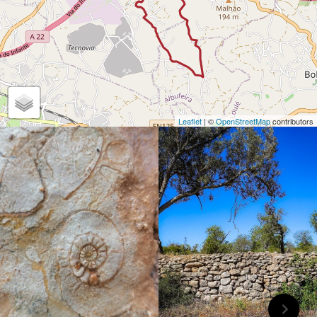
Leaflet
| ©
OpenStreetMap
contributors