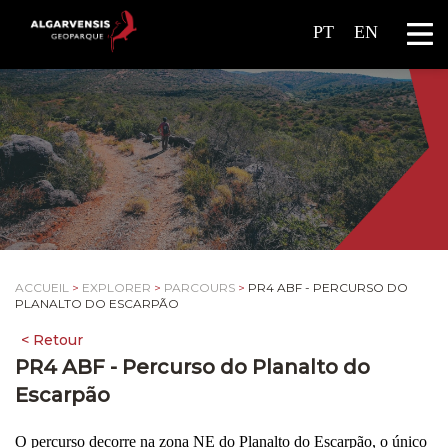
PT
EN
ACCUEIL
>
EXPLORER
>
PARCOURS
>
PR4 ABF - PERCURSO DO
PLANALTO DO ESCARPÃO
PR4 ABF - Percurso do Planalto do
Escarpão
O percurso decorre na zona NE do Planalto do Escarpão, o único