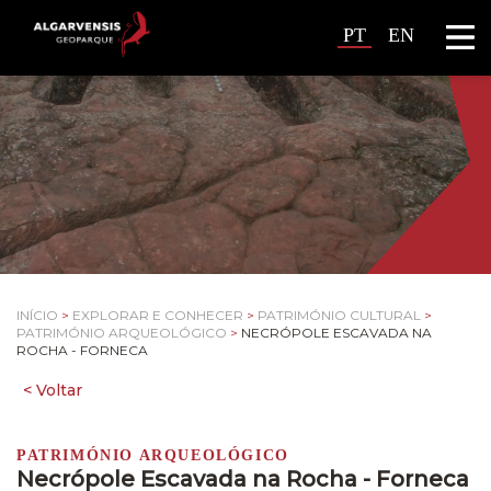
PT
EN
INÍCIO
>
EXPLORAR E CONHECER
>
PATRIMÓNIO CULTURAL
>
PATRIMÓNIO ARQUEOLÓGICO
>
NECRÓPOLE ESCAVADA NA
ROCHA - FORNECA
PATRIMÓNIO ARQUEOLÓGICO
Necrópole Escavada na Rocha - Forneca