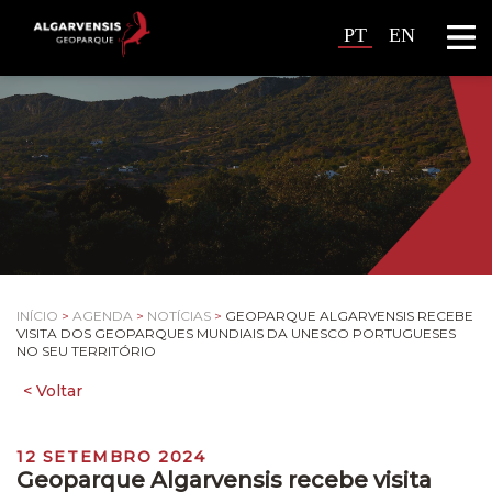
PT
EN
INÍCIO
>
AGENDA
>
NOTÍCIAS
>
GEOPARQUE ALGARVENSIS RECEBE
VISITA DOS GEOPARQUES MUNDIAIS DA UNESCO PORTUGUESES
NO SEU TERRITÓRIO
12 SETEMBRO 2024
Geoparque Algarvensis recebe visita