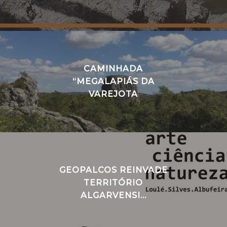
CAMINHADA
“MEGALAPIÁS DA
VAREJOTA
GEOPALCOS REINVADE
TERRITÓRIO
ALGARVENSI...