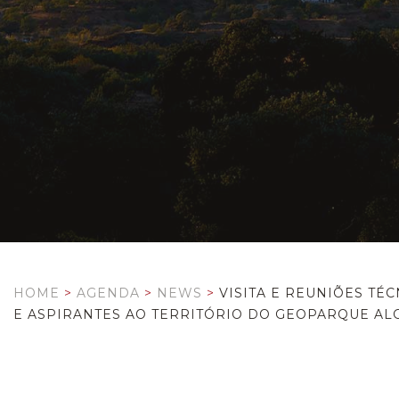
HOME
>
AGENDA
>
NEWS
>
VISITA E REUNIÕES T
E ASPIRANTES AO TERRITÓRIO DO GEOPARQUE AL