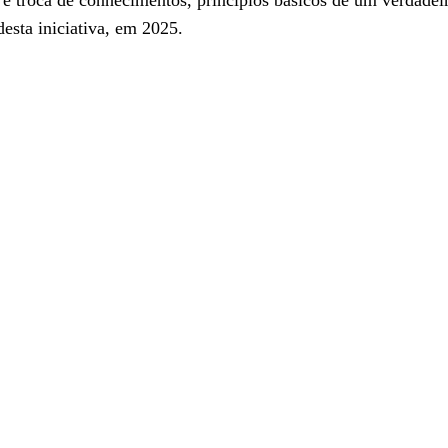
e troca de conhecimentos, princípios básicos de um verdadei
esta iniciativa, em 2025.