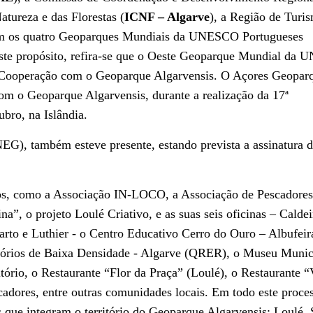
atureza e das Florestas (
ICNF – Algarve
), a Região de Turi
com os quatro Geoparques Mundiais da UNESCO Portugueses
este propósito, refira-se que o Oeste Geoparque Mundial da
de Cooperação com o Geoparque Algarvensis. O Açores Geopar
m o Geoparque Algarvensis, durante a realização da 17ª
bro, na Islândia.
EG), também esteve presente, estando prevista a assinatura 
iros, como a Associação IN-LOCO, a Associação de Pescadores
”, o projeto Loulé Criativo, e as suas seis oficinas – Caldei
arto e Luthier - o Centro Educativo Cerro do Ouro – Albufeir
itórios de Baixa Densidade - Algarve (QRER), o Museu Munic
itório, o Restaurante “Flor da Praça” (Loulé), o Restaurante 
escadores, entre outras comunidades locais. Em todo este proce
os que integram o território do Geoparque Algarvensis: Loulé, 