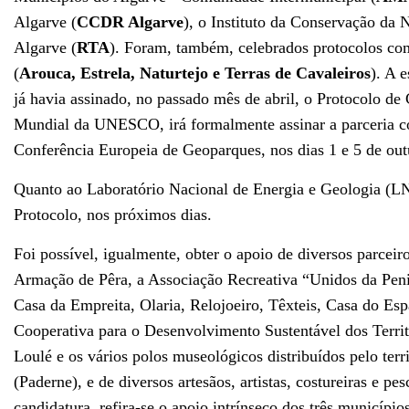
Algarve (
CCDR Algarve
), o Instituto da Conservação da N
Algarve (
RTA
). Foram, também, celebrados protocolos 
(
Arouca, Estrela, Naturtejo e Terras de Cavaleiros
). A 
já havia assinado, no passado mês de abril, o Protocolo 
Mundial da UNESCO, irá formalmente assinar a parceria co
Conferência Europeia de Geoparques, nos dias 1 e 5 de outu
Quanto ao Laboratório Nacional de Energia e Geologia (LN
Protocolo, nos próximos dias.
Foi possível, igualmente, obter o apoio de diversos parce
Armação de Pêra, a Associação Recreativa “Unidos da Penina
Casa da Empreita, Olaria, Relojoeiro, Têxteis, Casa do Esp
Cooperativa para o Desenvolvimento Sustentável dos Terr
Loulé e os vários polos museológicos distribuídos pelo terr
(Paderne), e de diversos artesãos, artistas, costureiras e p
candidatura, refira-se o apoio intrínseco dos três municípi