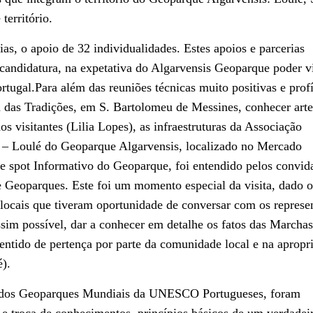
território.
s, o apoio de 32 individualidades. Estes apoios e parcerias
 candidatura, na expetativa do Algarvensis Geoparque poder vi
gal.Para além das reuniões técnicas muito positivas e profí
ta das Tradições, em S. Bartolomeu de Messines, conhecer art
os visitantes (Lilia Lopes), as infraestruturas da Associação
 – Loulé do Geoparque Algarvensis, localizado no Mercado
e spot Informativo do Geoparque, foi entendido pelos convid
Geoparques. Este foi um momento especial da visita, dado o
locais que tiveram oportunidade de conversar com os represe
m possível, dar a conhecer em detalhe os fatos das Marchas
ntido de pertença por parte da comunidade local e na apropr
).
ntes dos Geoparques Mundiais da UNESCO Portugueses, foram