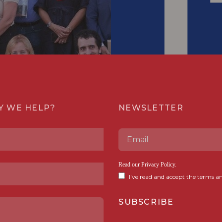
Y WE HELP?
NEWSLETTER
Read our
Privacy Policy
.
I've read and accept the terms an