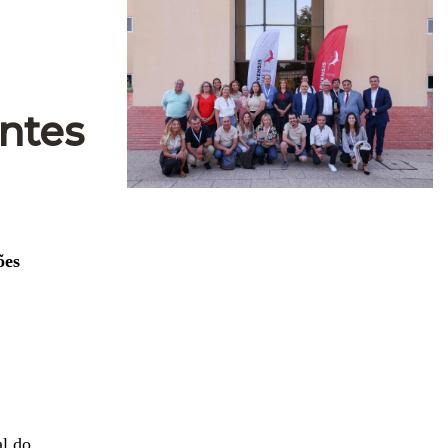
ntes
ões
l do