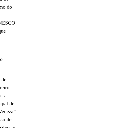
smo do
 UNESCO
que
do
 de
reiro,
a, a
ipal de
“Veneza”
sso de
Silves e