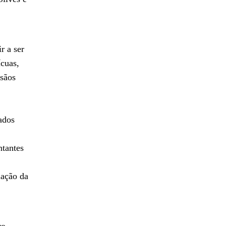
r a ser
cuas,
esãos
ados
ntantes
iação da