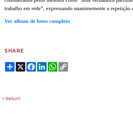
considerados pelos mesmos como “uma verdadeira partilha 
trabalho em rede”, expressando unanimemente a repetição d
Ver album de fotos completo
SHARE
Share
X
Facebook
LinkedIn
WhatsApp
Copy
Link