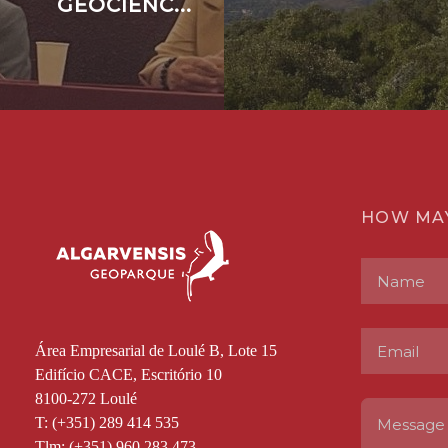
GEOCIÊNC...
HOW MA
Área Empresarial de Loulé B, Lote 15
Edifício CACE, Escritório 10
8100-272 Loulé
T: (+351) 289 414 535
Tlm: (+351) 960 283 473