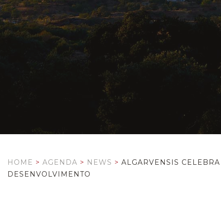
HOME
>
AGENDA
>
NEWS
>
ALGARVENSIS CELEBRA 
DESENVOLVIMENTO