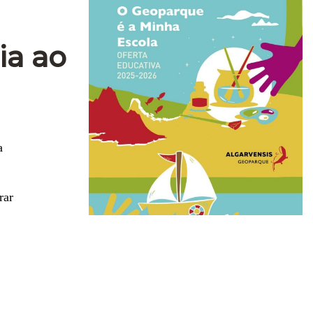
ia ao
a
rar