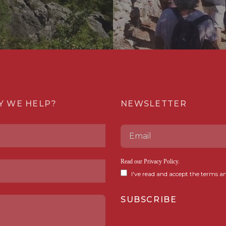
Y WE HELP?
NEWSLETTER
Read our
Privacy Policy
.
I've read and accept the terms an