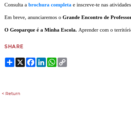
Consulta a
brochura completa
e inscreve-te nas atividad
Em breve, anunciaremos o
Grande Encontro de Professore
O Geoparque é a Minha Escola.
Aprender com o territór
SHARE
Share
X
Facebook
LinkedIn
WhatsApp
Copy
Link