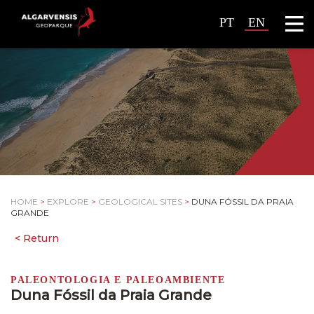
PT
EN
HOME
>
EXPLORE
>
GEOLOGICAL SITES
>
DUNA FÓSSIL DA PRAIA
GRANDE
PALEONTOLOGIA E PALEOAMBIENTE
Duna Fóssil da Praia Grande