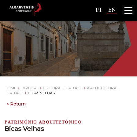
PT
EN
HOME
>
EXPLORE
>
CULTURAL HERITAGE
>
ARCHITECTURAL
HERITAGE
>
BICAS VELHAS
PATRIMÓNIO ARQUITETÓNICO
Bicas Velhas