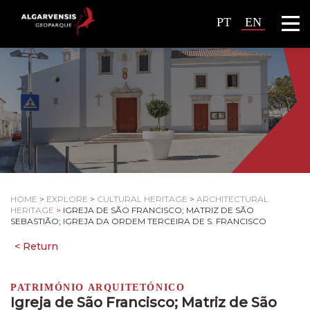
PT
EN
HOME
>
EXPLORE
>
CULTURAL HERITAGE
>
ARCHITECTURAL
HERITAGE
>
IGREJA DE SÃO FRANCISCO; MATRIZ DE SÃO
SEBASTIÃO; IGREJA DA ORDEM TERCEIRA DE S. FRANCISCO
PATRIMÓNIO ARQUITETÓNICO
Igreja de São Francisco; Matriz de São