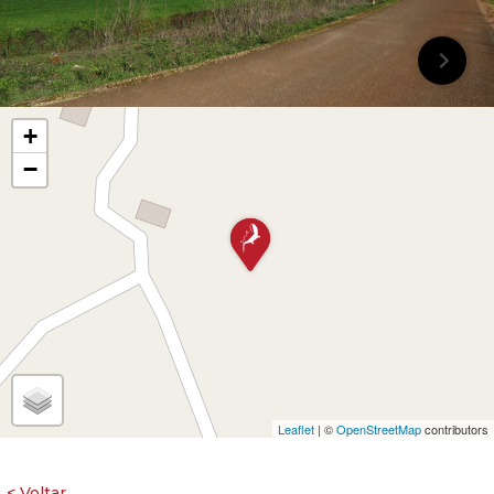
+
−
Leaflet
| ©
OpenStreetMap
contributors