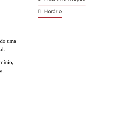
Horário
ando uma
al.
umínio,
a.