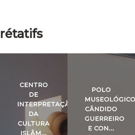
rétatifs
CENTRO
POLO
DE
MUSEOLÓGIC
INTERPRETAÇÃO
CÂNDIDO
DA
GUERREIRO
CULTURA
E CON...
ISLÂM...