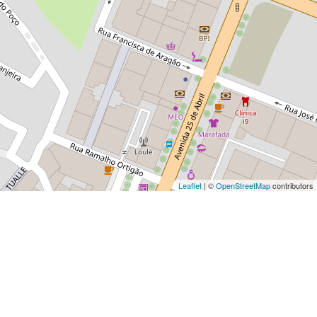
Leaflet
| ©
OpenStreetMap
contributors