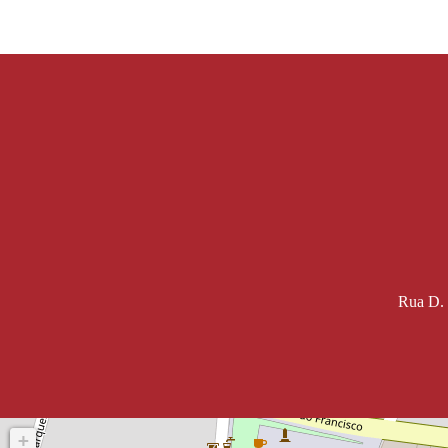
Rua D. 
+