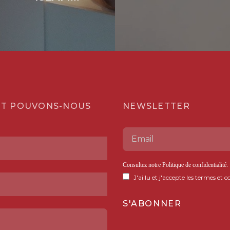
T POUVONS-NOUS
NEWSLETTER
Consultez notre
Politique de confidentialité
.
J'ai lu et j'accepte les termes et c