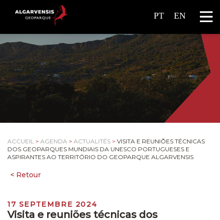
PT
EN
ACCUEIL
>
AGENDA
>
ACTUALITÉS
>
VISITA E REUNIÕES TÉCNICAS
DOS GEOPARQUES MUNDIAIS DA UNESCO PORTUGUESES E
ASPIRANTES AO TERRITÓRIO DO GEOPARQUE ALGARVENSIS
17 SEPTEMBRE 2024
Visita e reuniões técnicas dos