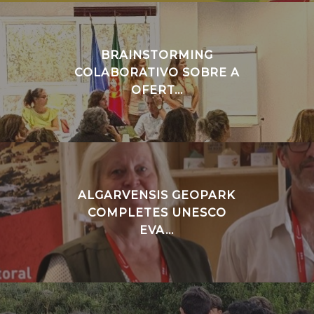
BRAINSTORMING
COLABORATIVO SOBRE A
OFERT...
ALGARVENSIS GEOPARK
COMPLETES UNESCO
EVA...