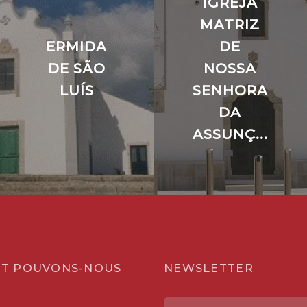
IGREJA
MATRIZ
ERMIDA
DE
DE SÃO
NOSSA
LUÍS
SENHORA
DA
ASSUNÇ...
T POUVONS-NOUS
NEWSLETTER