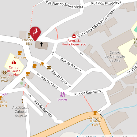
Leaflet
| ©
OpenStreetMap
contributors