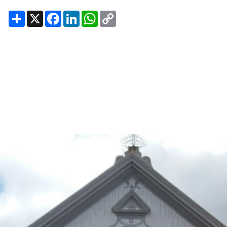
Share
X
Facebook
LinkedIn
WhatsApp
Copy
Link