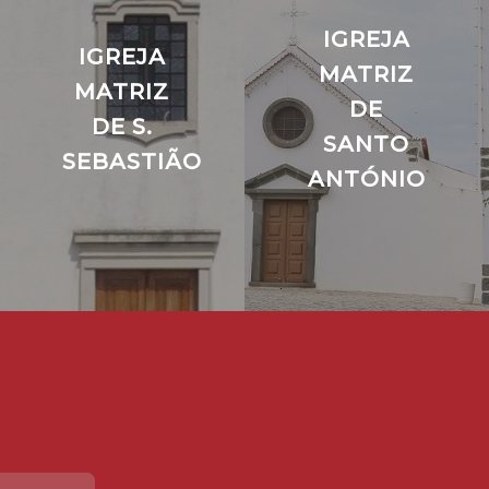
IGREJA
IGREJA
MATRIZ
MATRIZ
DE
DE S.
SANTO
SEBASTIÃO
ANTÓNIO