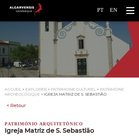
PT
EN
ACCUEIL
>
EXPLORER
>
PATRIMOINE CULTUREL
>
PATRIMOINE
ARCHÉOLOGIQUE
>
IGREJA MATRIZ DE S. SEBASTIÃO
PATRIMÓNIO ARQUITETÓNICO
Igreja Matriz de S. Sebastião