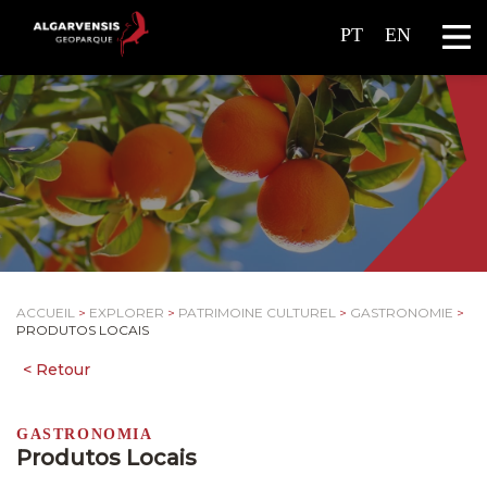
PT
EN
ACCUEIL
>
EXPLORER
>
PATRIMOINE CULTUREL
>
GASTRONOMIE
>
PRODUTOS LOCAIS
GASTRONOMIA
Produtos Locais