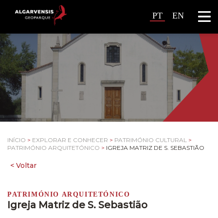
PT
EN
INÍCIO
>
EXPLORAR E CONHECER
>
PATRIMÓNIO CULTURAL
>
PATRIMÓNIO ARQUITETÓNICO
>
IGREJA MATRIZ DE S. SEBASTIÃO
PATRIMÓNIO ARQUITETÓNICO
Igreja Matriz de S. Sebastião