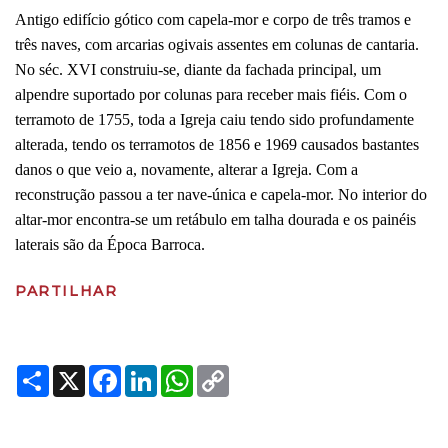
Antigo edifício gótico com capela-mor e corpo de três tramos e
três naves, com arcarias ogivais assentes em colunas de cantaria.
No séc. XVI construiu-se, diante da fachada principal, um
alpendre suportado por colunas para receber mais fiéis. Com o
terramoto de 1755, toda a Igreja caiu tendo sido profundamente
alterada, tendo os terramotos de 1856 e 1969 causados bastantes
danos o que veio a, novamente, alterar a Igreja. Com a
reconstrução passou a ter nave-única e capela-mor. No interior do
altar-mor encontra-se um retábulo em talha dourada e os painéis
laterais são da Época Barroca.
PARTILHAR
Share
X
Facebook
LinkedIn
WhatsApp
Copy
Link