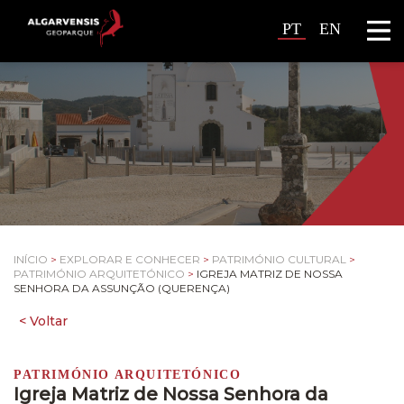
PT
EN
INÍCIO
>
EXPLORAR E CONHECER
>
PATRIMÓNIO CULTURAL
>
PATRIMÓNIO ARQUITETÓNICO
>
IGREJA MATRIZ DE NOSSA
SENHORA DA ASSUNÇÃO (QUERENÇA)
PATRIMÓNIO ARQUITETÓNICO
Igreja Matriz de Nossa Senhora da