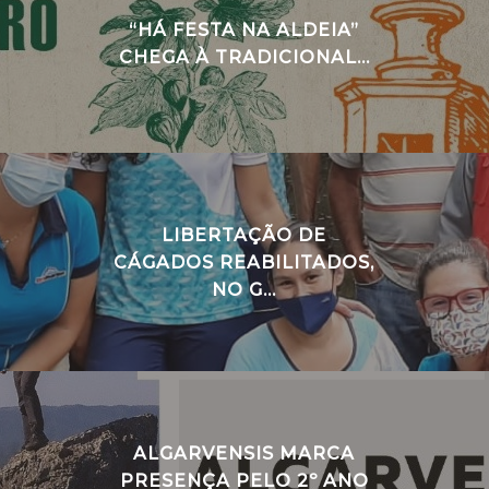
“HÁ FESTA NA ALDEIA”
CHEGA À TRADICIONAL...
LIBERTAÇÃO DE
CÁGADOS REABILITADOS,
NO G...
ALGARVENSIS MARCA
PRESENÇA PELO 2º ANO