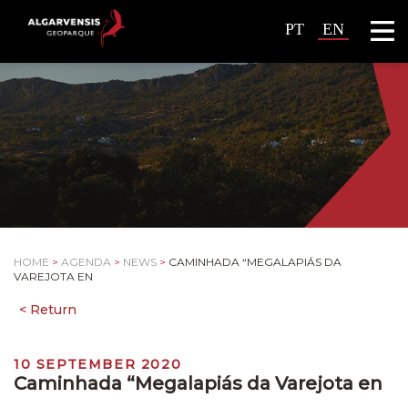
PT
EN
HOME
>
AGENDA
>
NEWS
>
CAMINHADA “MEGALAPIÁS DA
VAREJOTA EN
10 SEPTEMBER 2020
Caminhada “Megalapiás da Varejota en