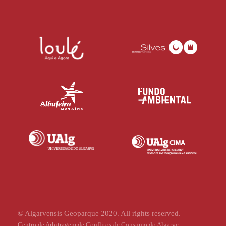
© Algarvensis Geoparque 2020. All rights reserved.
Centro de Arbitragem de Conflitos de Consumo do Algarve