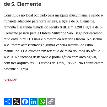
de S. Clemente
Construída no local ocupado pela mesquita muçulmana, e sendo o
minarete adaptado para torre sineira, a Igreja de S. Clemente,
remonta à segunda metade do século XIII. Em 1298 a Igreja de S.
Clemente passou para a Ordem Militar de São Tiago por escambo
feito entre o rei D. Dinis e o mestre da referida Ordem. No século
XVI foram acrescentadas algumas capelas laterais, de estilo
manuelino. O Altar-mor tem retábulo de talha dourada do século
XVIII. Na fachada destaca-se o portal gótico com arco ogival,
com três arquivoltas. Os sismos de 1755, 1856 e 1969 danificaram
bastante a Igreja.
SHARE
Share
X
Facebook
LinkedIn
WhatsApp
Copy
Link