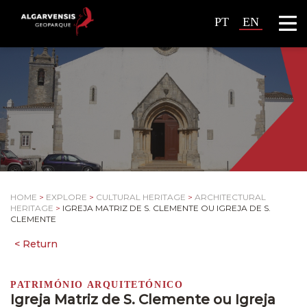
PT
EN
HOME
>
EXPLORE
>
CULTURAL HERITAGE
>
ARCHITECTURAL
HERITAGE
>
IGREJA MATRIZ DE S. CLEMENTE OU IGREJA DE S.
CLEMENTE
PATRIMÓNIO ARQUITETÓNICO
Igreja Matriz de S. Clemente ou Igreja