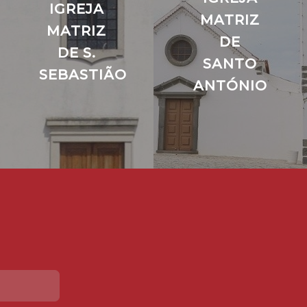
IGREJA
MATRIZ
MATRIZ
DE
DE S.
SANTO
SEBASTIÃO
ANTÓNIO