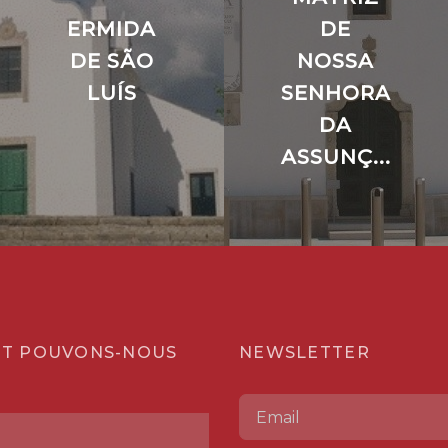
ERMIDA
DE
DE SÃO
NOSSA
LUÍS
SENHORA
DA
ASSUNÇ...
T POUVONS-NOUS
NEWSLETTER