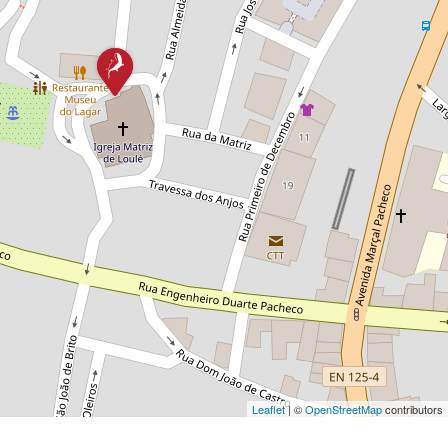
Leaflet
| ©
OpenStreetMap
contributors