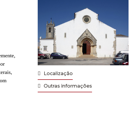
emente,
por
erais,
Localização
com
Outras informações