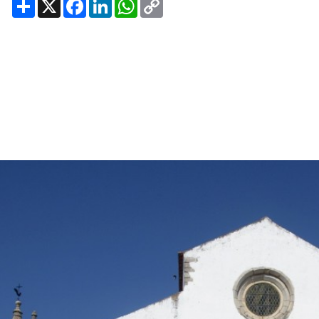
Share
X
Facebook
LinkedIn
WhatsApp
Copy
Link