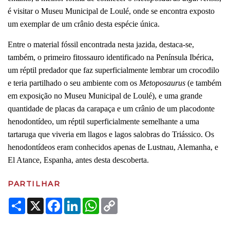
é visitar o Museu Municipal de Loulé, onde se encontra exposto
um exemplar de um crânio desta espécie única.
Entre o material fóssil encontrada nesta jazida, destaca-se,
também, o primeiro fitossauro identificado na Península Ibérica,
um réptil predador que faz superficialmente lembrar um crocodilo
e teria partilhado o seu ambiente com os
Metoposaurus
(e também
em exposição no Museu Municipal de Loulé), e uma grande
quantidade de placas da carapaça e um crânio de um placodonte
henodontídeo, um réptil superficialmente semelhante a uma
tartaruga que viveria em llagos e lagos salobras do Triássico. Os
henodontídeos eram conhecidos apenas de Lustnau, Alemanha, e
El Atance, Espanha, antes desta descoberta.
PARTILHAR
Share
X
Facebook
LinkedIn
WhatsApp
Copy
Link