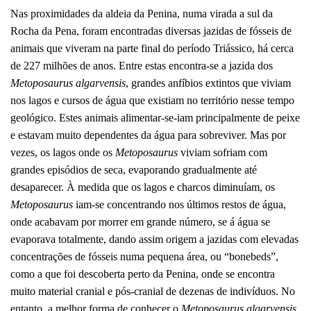
Nas proximidades da aldeia da Penina, numa virada a sul da
Rocha da Pena, foram encontradas diversas jazidas de fósseis de
animais que viveram na parte final do período Triássico, há cerca
de 227 milhões de anos. Entre estas encontra-se a jazida dos
Metoposaurus algarvensis
, grandes anfíbios extintos que viviam
nos lagos e cursos de água que existiam no território nesse tempo
geológico. Estes animais alimentar-se-iam principalmente de peixe
e estavam muito dependentes da água para sobreviver. Mas por
vezes, os lagos onde os
Metoposaurus
viviam sofriam com
grandes episódios de seca, evaporando gradualmente até
desaparecer. À medida que os lagos e charcos diminuíam, os
Metoposaurus
iam-se concentrando nos últimos restos de água,
onde acabavam por morrer em grande número, se á água se
evaporava totalmente, dando assim origem a jazidas com elevadas
concentrações de fósseis numa pequena área, ou “bonebeds”,
como a que foi descoberta perto da Penina, onde se encontra
muito material cranial e pós-cranial de dezenas de indivíduos. No
entanto, a melhor forma de conhecer o
Metoposaurus algarvensis
,