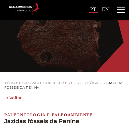
PT
EN
INÍCIO
>
EXPLORAR E CONHECER
>
SÍTIOS GEOLÓGICOS
>
JAZIDAS
FÓSSEIS DA PENINA
PALEONTOLOGIA E PALEOAMBIENTE
Jazidas fósseis da Penina