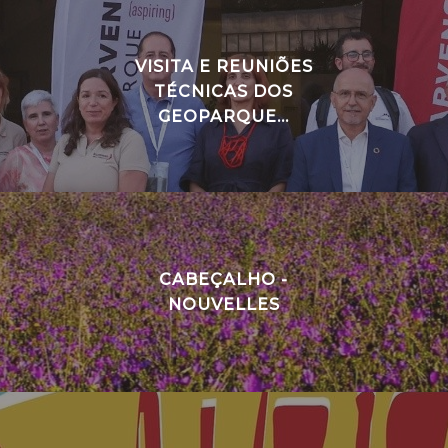
VISITA E REUNIÕES
TÉCNICAS DOS
GEOPARQUE...
CABEÇALHO -
NOUVELLES