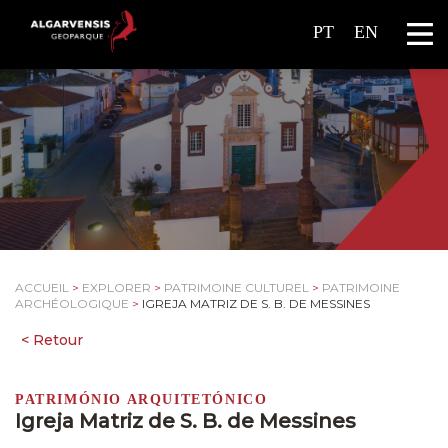
PT
EN
ACCUEIL
>
EXPLORER
>
PATRIMOINE CULTUREL
>
PATRIMOINE
ARCHÉOLOGIQUE
>
IGREJA MATRIZ DE S. B. DE MESSINES
PATRIMÓNIO ARQUITETÓNICO
Igreja Matriz de S. B. de Messines