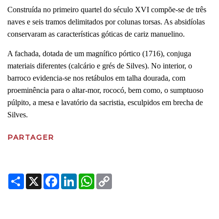
Construída no primeiro quartel do século XVI compõe-se de três
naves e seis tramos delimitados por colunas torsas. As absidíolas
conservaram as características góticas de cariz manuelino.
A fachada, dotada de um magnífico pórtico (1716), conjuga
materiais diferentes (calcário e grés de Silves). No interior, o
barroco evidencia-se nos retábulos em talha dourada, com
proeminência para o altar-mor, rococó, bem como, o sumptuoso
púlpito, a mesa e lavatório da sacristia, esculpidos em brecha de
Silves.
PARTAGER
Share
X
Facebook
LinkedIn
WhatsApp
Copy
Link