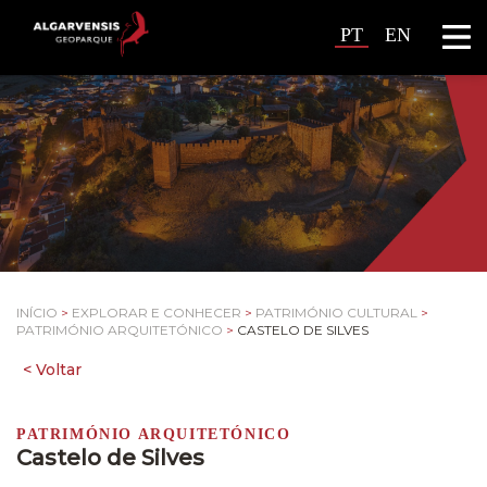
PT
EN
INÍCIO
>
EXPLORAR E CONHECER
>
PATRIMÓNIO CULTURAL
>
PATRIMÓNIO ARQUITETÓNICO
>
CASTELO DE SILVES
PATRIMÓNIO ARQUITETÓNICO
Castelo de Silves