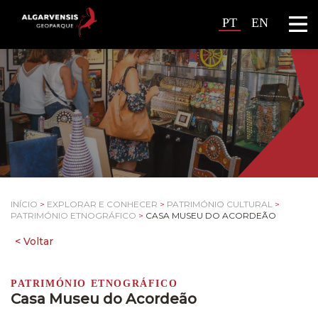
PT
EN
INÍCIO
>
EXPLORAR E CONHECER
>
PATRIMÓNIO CULTURAL
>
PATRIMÓNIO ETNOGRÁFICO
>
CASA MUSEU DO ACORDEÃO
PATRIMÓNIO ETNOGRÁFICO
Casa Museu do Acordeão