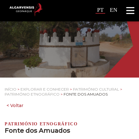
PT
EN
INÍCIO
>
EXPLORAR E CONHECER
>
PATRIMÓNIO CULTURAL
>
PATRIMÓNIO ETNOGRÁFICO
>
FONTE DOS AMUADOS
PATRIMÓNIO ETNOGRÁFICO
Fonte dos Amuados