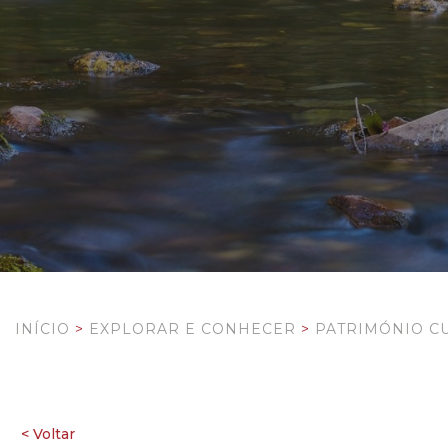
INÍCIO
>
EXPLORAR E CONHECER
>
PATRIMÓNIO C