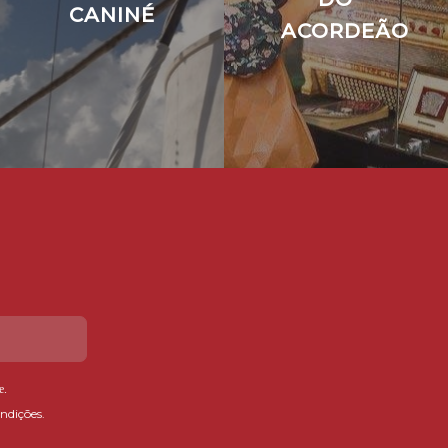
CANINÉ
ACORDEÃO
e
.
ndições.