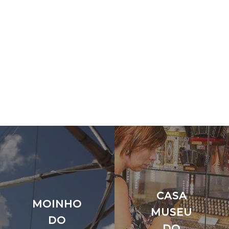
CASA
MOINHO
MUSEU
DO
DO