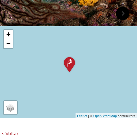
+
−
Leaflet
| ©
OpenStreetMap
contributors