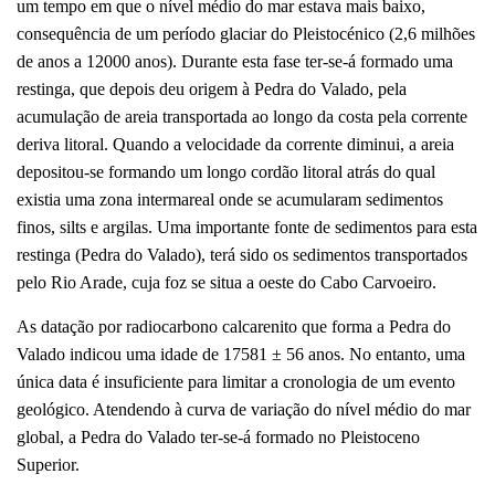
um tempo em que o nível médio do mar estava mais baixo,
consequência de um período glaciar do Pleistocénico (2,6 milhões
de anos a 12000 anos). Durante esta fase ter-se-á formado uma
restinga, que depois deu origem à Pedra do Valado, pela
acumulação de areia transportada ao longo da costa pela corrente
deriva litoral. Quando a velocidade da corrente diminui, a areia
depositou-se formando um longo cordão litoral atrás do qual
existia uma zona intermareal onde se acumularam sedimentos
finos, silts e argilas. Uma importante fonte de sedimentos para esta
restinga (Pedra do Valado), terá sido os sedimentos transportados
pelo Rio Arade, cuja foz se situa a oeste do Cabo Carvoeiro.
As datação por radiocarbono calcarenito que forma a Pedra do
Valado indicou uma idade de 17581 ± 56 anos. No entanto, uma
única data é insuficiente para limitar a cronologia de um evento
geológico. Atendendo à curva de variação do nível médio do mar
global, a Pedra do Valado ter-se-á formado no Pleistoceno
Superior.