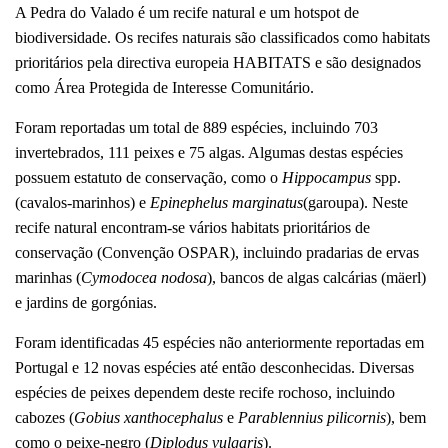
A Pedra do Valado é um recife natural e um hotspot de
biodiversidade. Os recifes naturais são classificados como habitats
prioritários pela directiva europeia HABITATS e são designados
como Área Protegida de Interesse Comunitário.
Foram reportadas um total de 889 espécies, incluindo 703
invertebrados, 111 peixes e 75 algas. Algumas destas espécies
possuem estatuto de conservação, como o
Hippocampus
spp.
(cavalos-marinhos) e
Epinephelus marginatus
(garoupa). Neste
recife natural encontram-se vários habitats prioritários de
conservação (Convenção OSPAR), incluindo pradarias de ervas
marinhas (
Cymodocea nodosa
), bancos de algas calcárias (mäerl)
e jardins de gorgónias.
Foram identificadas 45 espécies não anteriormente reportadas em
Portugal e 12 novas espécies até então desconhecidas. Diversas
espécies de peixes dependem deste recife rochoso, incluindo
cabozes (
Gobius xanthocephalus
e
Parablennius pilicornis
), bem
como o peixe-negro (
Diplodus vulgaris
).