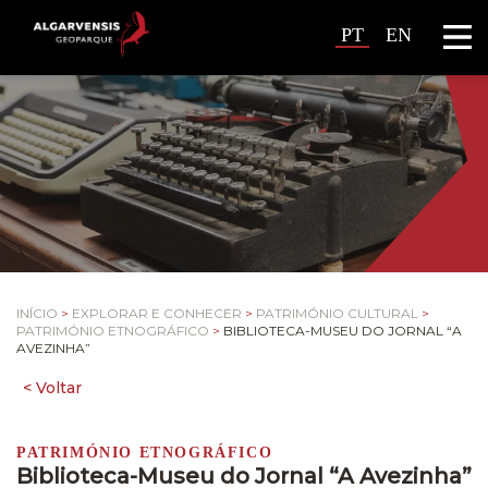
PT
EN
INÍCIO
>
EXPLORAR E CONHECER
>
PATRIMÓNIO CULTURAL
>
PATRIMÓNIO ETNOGRÁFICO
>
BIBLIOTECA-MUSEU DO JORNAL “A
AVEZINHA”
PATRIMÓNIO ETNOGRÁFICO
Biblioteca-Museu do Jornal “A Avezinha”